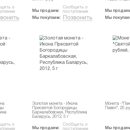
щить о
Сообщить о
Мы продаем:
Мы продаем
уплении
поступлении
вонить
Позвонить
Мы покупаем:
Мы покупае
она
Золотая монета - Икона
Монета -"Па
цы
Пресвятой Богородицы
Павел", 25 р
ика
Баркалабовская, Республика
Баларусь, 2012, 5 г
щить о
Сообщить о
Мы продаем:
Мы продаем
уплении
поступлении