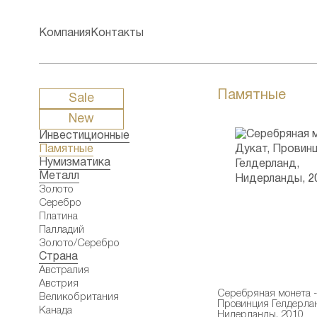
Компания
Контакты
Памятные
Sale
New
Инвестиционные
Памятные
Нумизматика
Металл
Золото
Серебро
Платина
Палладий
Золото/Серебро
Страна
Австралия
Австрия
Серебряная монета -
Великобритания
Провинция Гелдерлан
Канада
Нидерланды, 2010