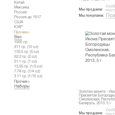
Китай
Сооб
Мексика
Мы продаем:
пост
Россия
Поз
Мы покупаем:
Россия до 1917
США
ЮАР
Прочие
Вес
1000 гр.
311 гр. (10 oz)
155.5 гр. (5 oz)
62.2 гр. (2 oz)
31.1 гр. (1 oz)
15.55 гр. (1/2 oz)
7.78 гр. (1/4 oz)
3.11 гр. (1/10 oz)
Прочие
Наборы
Золотая монета - Ик
Пресвятой Богороди
Смоленская, Республ
Баларусь, 2013, 5 г
Сооб
Мы продаем:
пост