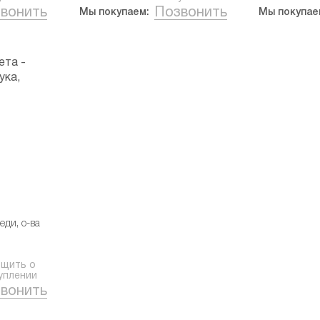
вонить
Позвонить
Мы покупаем:
Мы покупае
еди, о-ва
щить о
уплении
вонить