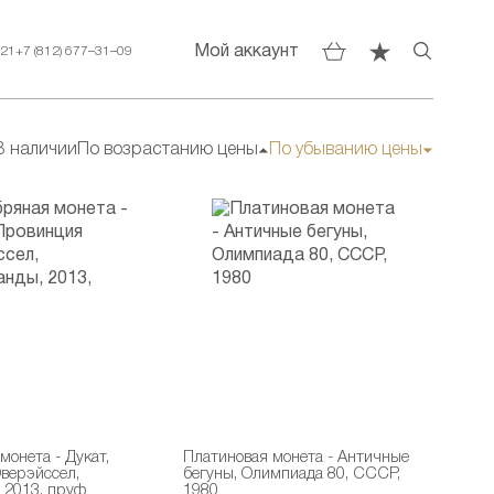
Мой аккаунт
–21
+7 (812) 677–31–09
В наличии
По возрастанию цены
По убыванию цены
онета - Дукат,
Платиновая монета - Античные
верэйссел,
бегуны, Олимпиада 80, СССР,
 2013, пруф
1980