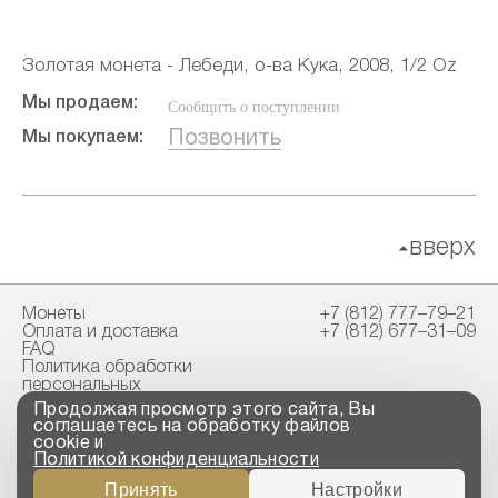
Золотая монета - Лебеди, о-ва Кука, 2008, 1/2 Oz
Мы продаем:
Сообщить о поступлении
Позвонить
Мы покупаем:
вверх
Монеты
+7 (812) 777–79–21
Оплата и доставка
+7 (812) 677–31–09
FAQ
Политика обработки
персональных
данных
Продолжая просмотр этого сайта, Вы
Свидетельство
соглашаетесь на обработку файлов
пробирной палаты
cookie и
Политикой конфиденциальности
Copyright © 2023-2026
Принять
Настройки
“ООО ТРОЙСКИЙ