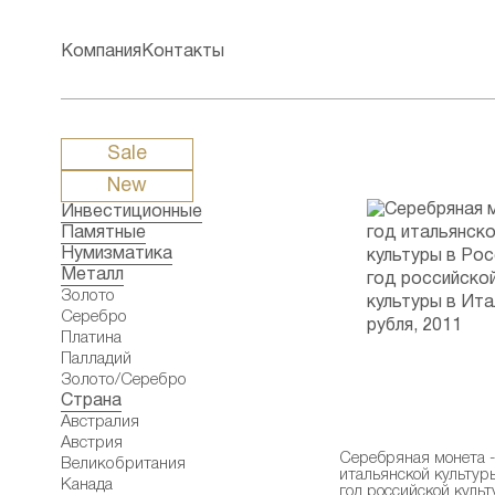
Компания
Контакты
Sale
New
Инвестиционные
Памятные
Нумизматика
Металл
Золото
Серебро
Платина
Палладий
Золото/Серебро
Страна
Австралия
Австрия
Серебряная монета -
Великобритания
итальянской культур
Канада
год российской культ