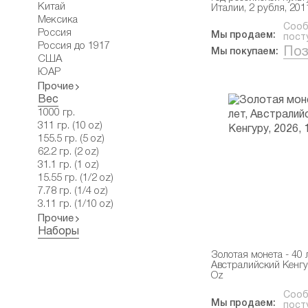
Китай
Италии, 2 рубля, 201
Мексика
Сооб
Россия
Мы продаем:
пост
Россия до 1917
Поз
Мы покупаем:
США
ЮАР
Прочие
Вес
1000 гр.
311 гр. (10 oz)
155.5 гр. (5 oz)
62.2 гр. (2 oz)
31.1 гр. (1 oz)
15.55 гр. (1/2 oz)
7.78 гр. (1/4 oz)
3.11 гр. (1/10 oz)
Прочие
Наборы
Золотая монета - 40 л
Австралийский Кенгур
Oz
Сооб
Мы продаем:
пост