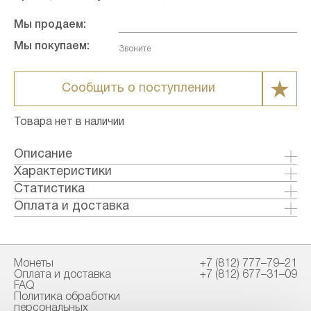
Мы продаем:
Мы покупаем:
Звоните
Сообщить о поступлении
Товара нет в наличии
Описание
Характеристики
Металл: Палладий
Статистика
Страна: Россия
Статистические данные по данному товару
Оплата и доставка
Годы выпуска: 1988
отсутствуют
Формы оплаты:
Качество: Пруф
Банковский перевод (+1% к стоимости
Номинал: 25
товара)
Монеты
+7 (812) 777–79–21
Проба: 999
Наличными в офисе
Оплата и доставка
+7 (812) 677–31–09
Вес общий гр.: 31.1
FAQ
Вес чистый гр.: 31.1
Политика обработки
Способы доставки:
персональных