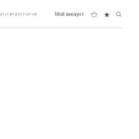
Мой аккаунт
–21
+7 (812) 677–31–09