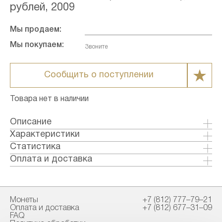
рублей, 2009
Мы продаем:
Мы покупаем:
Звоните
Сообщить о поступлении
Товара нет в наличии
Описание
Характеристики
Металл: Серебро
Статистика
Страна: Россия
Оплата и доставка
Годы выпуска: 2009
Формы оплаты:
Качество: Пруф-лайк
Банковский перевод (+1% к стоимости
Тираж: 500
товара)
Монеты
+7 (812) 777–79–21
Номинал: 100
Наличными в офисе
Оплата и доставка
+7 (812) 677–31–09
Проба: 925
FAQ