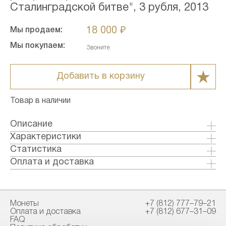
Сталинградской битве", 3 рубля, 2013
18 000 ₽
Мы продаем:
Мы покупаем:
Звоните
Добавить в корзину
Товар в наличии
Описание
Характеристики
Металл: Серебро
Статистика
Страна: Россия
Оплата и доставка
Годы выпуска: 2013
Формы оплаты:
Качество: Пруф
Банковский перевод (+1% к стоимости
Тираж: 5000
товара)
Монеты
+7 (812) 777–79–21
Номинал: 3
Наличными в офисе
Оплата и доставка
+7 (812) 677–31–09
Проба: 925
FAQ