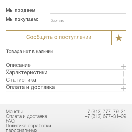
Мы продаем:
Мы покупаем:
Звоните
Сообщить о поступлении
Товара нет в наличии
Описание
Характеристики
Металл: Золото
Статистика
Страна: о-ва Кука
Оплата и доставка
Годы выпуска: 2008
Формы оплаты:
Качество: Бриллиант-анциркулейтед
Банковский перевод (+1% к стоимости
Тираж: 8000
товара)
Монеты
+7 (812) 777–79–21
Номинал: 25
Наличными в офисе
Оплата и доставка
+7 (812) 677–31–09
Проба: 9999
FAQ
Вес общий гр.: 15.55
Политика обработки
Способы доставки:
персональных