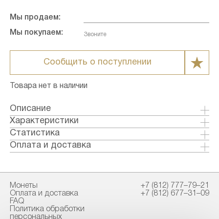
Мы продаем:
Мы покупаем:
Звоните
Сообщить о поступлении
Товара нет в наличии
Описание
Созвездие Овна содержит 82 звезды,
Характеристики
видимые невооруженным глазом. Находится в
Металл: Золото
Статистика
Северном полуша-рии.
Страна: Россия
Оплата и доставка
Годы выпуска: 2005
Формы оплаты:
Качество: Анциркулейтед
Банковский перевод (+1% к стоимости
Тираж: 10000
товара)
Монеты
+7 (812) 777–79–21
Номинал: 25
Наличными в офисе
Оплата и доставка
+7 (812) 677–31–09
Проба: 999
FAQ
Вес общий гр.: 3.2
Политика обработки
Способы доставки:
персональных