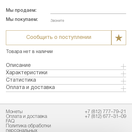
Мы продаем:
Мы покупаем:
Звоните
Сообщить о поступлении
Товара нет в наличии
Описание
Характеристики
Металл: Золото
Статистика
Страна: Россия
Оплата и доставка
Годы выпуска: 2013
Формы оплаты:
Качество: Пруф
Банковский перевод (+1% к стоимости
Тираж: 750
товара)
Монеты
+7 (812) 777–79–21
Номинал: 50
Наличными в офисе
Оплата и доставка
+7 (812) 677–31–09
Проба: 999
FAQ
Вес общий гр.: 7.89
Политика обработки
Способы доставки:
персональных