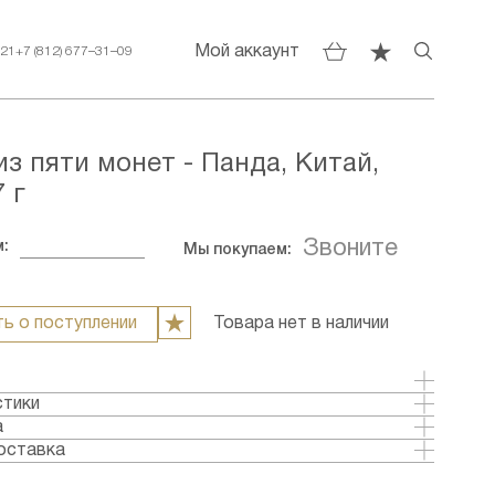
Мой аккаунт
–21
+7 (812) 677–31–09
из пяти монет - Панда, Китай,
7 г
Звоните
:
Мы покупаем:
ь о поступлении
Товара нет в наличии
яти монет общей массой 57 г.
стики
олото
а
тай
оставка
ка: 207
аты:
Бриллиант-анциркулейтед