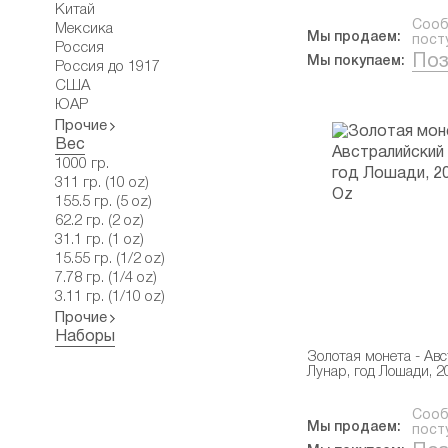
Китай
Сооб
Мексика
Мы продаем:
пост
Россия
Поз
Мы покупаем:
Россия до 1917
США
ЮАР
Прочие
Вес
1000 гр.
311 гр. (10 oz)
155.5 гр. (5 oz)
62.2 гр. (2 oz)
31.1 гр. (1 oz)
15.55 гр. (1/2 oz)
7.78 гр. (1/4 oz)
3.11 гр. (1/10 oz)
Прочие
Наборы
Золотая монета - Ав
Лунар, год Лошади, 2
Сооб
Мы продаем:
пост