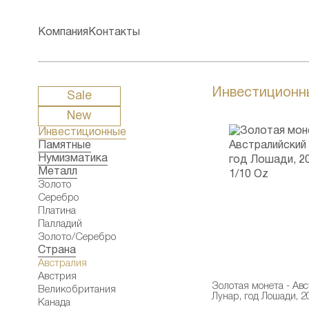
Компания
Контакты
Инвестиционн
Sale
New
Инвестиционные
Памятные
Нумизматика
Металл
Золото
Серебро
Платина
Палладий
Золото/Серебро
Страна
Австралия
Австрия
Золотая монета - Ав
Великобритания
Лунар, год Лошади, 2
Канада