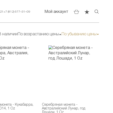
Мой аккаунт
–21
+7 (812) 677–31–09
В наличии
По возрастанию цены
По убыванию цены
монета - Кукабарра,
Серебряная монета -
014, 1 Oz
Австралийский Лунар, год
Лошади, 1 Oz