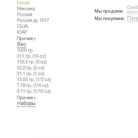
Китай
Сооб
Мексика
Мы продаем:
пост
Россия
Поз
Мы покупаем:
Россия до 1917
США
ЮАР
Прочие
Вес
1000 гр.
311 гр. (10 oz)
155.5 гр. (5 oz)
62.2 гр. (2 oz)
31.1 гр. (1 oz)
15.55 гр. (1/2 oz)
7.78 гр. (1/4 oz)
3.11 гр. (1/10 oz)
Прочие
Наборы