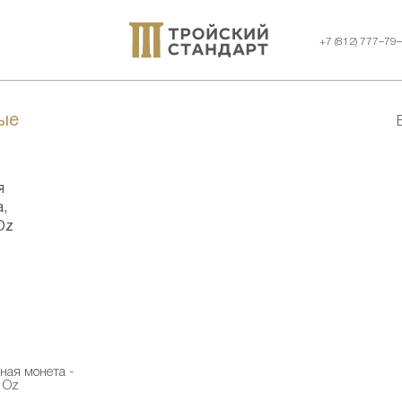
+7 (812) 777–79
ые
ная монета -
1 Oz