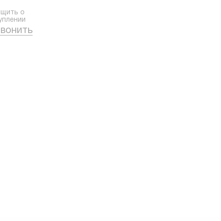
щить о
уплении
вонить