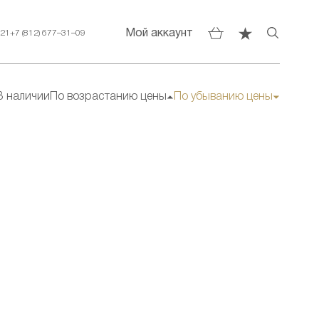
Мой аккаунт
–21
+7 (812) 677–31–09
В наличии
По возрастанию цены
По убыванию цены