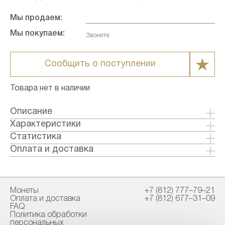
Мы продаем:
Мы покупаем:
Звоните
Сообщить о поступлении
Товара нет в наличии
Описание
Платиновая
Характеристики
инвестиционная монета -
Кленовый лист (1 Oz)
Металл: Платина
Статистика
Страна: Канада
Оплата и доставка
Годы выпуска: 2022
Формы оплаты:
Качество: Бриллиант-анциркулейтед
Банковский перевод (+1% к стоимости
Номинал: 50
товара)
Монеты
+7 (812) 777–79–21
Проба: 9995
Наличными в офисе
Оплата и доставка
+7 (812) 677–31–09
Вес общий гр.: 31.1
FAQ
Вес чистый гр.: 31.1
Политика обработки
Способы доставки:
персональных