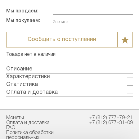
Мы продаем:
Мы покупаем:
Звоните
Сообщить о поступлении
Товара нет в наличии
Описание
Характеристики
Металл: Серебро
Статистика
Страна: Мексика
Оплата и доставка
Годы выпуска: 2023
Формы оплаты:
Качество: Анциркулейтед
Банковский перевод (+1% к стоимости
Номинал: 1
товара)
Монеты
+7 (812) 777–79–21
Проба: 999
Наличными в офисе
Оплата и доставка
+7 (812) 677–31–09
Вес общий гр.: 31.1
FAQ
Вес чистый гр.: 31.1
Политика обработки
Способы доставки:
персональных