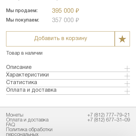
395 000 ₽
Мы продаем:
357 000 ₽
Мы покупаем:
Добавить в корзину
Товар в наличии
Описание
Выпуск монет этой серии был начат в 1986
Характеристики
году на основании Монетного акта 1985 года.
Металл: Золото
Статистика
В настоящее время "Американский золотой
Страна: США
Оплата и доставка
орёл" - одна из самых популярных и
Годы выпуска: 1986-2021
Формы оплаты:
распространённых золотых инвестиционных
Качество: Анциркулейтед
Банковский перевод (+1% к стоимости
монет в США.
Номинал: 50
товара)
Монеты
+7 (812) 777–79–21
Проба: 917
Наличными в офисе
Оплата и доставка
+7 (812) 677–31–09
Дизайн монет остаётся неизменным на
Вес общий гр.: 33.9
FAQ
протяжении всего периода выпуска.
Вес чистый гр.: 31.1
Политика обработки
Способы доставки:
персональных