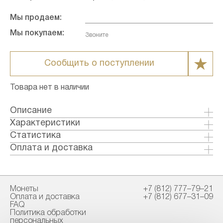
Мы продаем:
Мы покупаем:
Звоните
Сообщить о поступлении
Товара нет в наличии
Описание
Характеристики
Металл: Золото
Статистика
Страна: США
Оплата и доставка
Годы выпуска: 2021
Формы оплаты:
Качество: Анциркулейтед
Банковский перевод (+1% к стоимости
Номинал: 10
товара)
Монеты
+7 (812) 777–79–21
Вес общий гр.: 8.48
Наличными в офисе
Оплата и доставка
+7 (812) 677–31–09
Вес чистый гр.: 7.78
FAQ
Диаметр: 22
Политика обработки
Способы доставки:
персональных