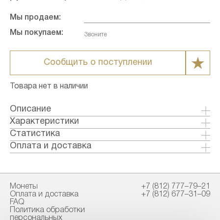
Мы продаем:
Мы покупаем:
Звоните
Сообщить о поступлении
Товара нет в наличии
Описание
Характеристики
Металл: Золото
Статистика
Страна: США
Оплата и доставка
Годы выпуска: 1907-1933
Формы оплаты:
Качество: Анциркулейтед
Банковский перевод (+1% к стоимости
Номинал: 20
товара)
Монеты
+7 (812) 777–79–21
Проба: 900
Наличными в офисе
Оплата и доставка
+7 (812) 677–31–09
Вес общий гр.: 33.44
FAQ
Вес чистый гр.: 30.09
Политика обработки
Способы доставки:
персональных