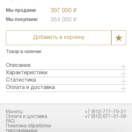
397 000 ₽
Мы продаем:
354 000 ₽
Мы покупаем:
Добавить в корзину
Товар в наличии
Описание
Информация о товаре
Характеристики
Эти великолепные золотые монеты
Металл: Золото
Статистика
посвящены Году Лошади, седьмому из 12
Страна: Австралия
Оплата и доставка
животных, связанных с древним китайским
Годы выпуска: 2026
Формы оплаты:
лунным календарем.
Качество: Бриллиант-анциркулейтед
Банковский перевод (+1% к стоимости
Тираж: 30000
товара)
Особенности монеты:
Монеты
+7 (812) 777–79–21
Номинал: 100
Наличными в офисе
Оплата и доставка
+7 (812) 677–31–09
Содержит 1 унцию золота 9999 пробы.
Проба: 9999
FAQ
Каждая монета заключена в защитную
Вес общий гр.: 31.1
Политика обработки
Способы доставки:
пластиковую капсулу.
персональных