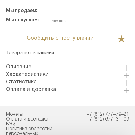
Мы продаем:
Мы покупаем:
Звоните
Сообщить о поступлении
Товара нет в наличии
Описание
Характеристики
Металл: Золото
Статистика
Страна: Канада
Оплата и доставка
Годы выпуска: 2013
Формы оплаты:
Качество: Анциркулейтед
Банковский перевод (+1% к стоимости
Номинал: 5
товара)
Монеты
+7 (812) 777–79–21
Проба: 9999
Наличными в офисе
Оплата и доставка
+7 (812) 677–31–09
Вес общий гр.: 3.13
FAQ
Вес чистый гр.: 3.11
Политика обработки
Способы доставки:
персональных