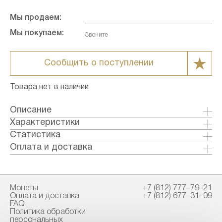
Мы продаем:
Мы покупаем:
Звоните
Сообщить о поступлении
Товара нет в наличии
Описание
Золотая монета номиналом 100 долларов,
Характеристики
посвященная столетию национальных парков
Металл: Золото
Статистика
Канады, выпущена в честь 100-летия
Страна: Канада
Оплата и доставка
создания национальных парков. Эта монета
Годы выпуска: 1985
Формы оплаты:
содержит 1/2 унции золота, а на реверсе
Качество: Пруф
Банковский перевод (+1% к стоимости
изображен толсторогий баран, дизайн
Номинал: 100
товара)
которого разработал Гектор Гревилл.
Монеты
+7 (812) 777–79–21
Проба: 917
Наличными в офисе
Оплата и доставка
+7 (812) 677–31–09
Вес общий гр.: 16.97
FAQ
Вес чистый гр.: 15.55
Политика обработки
Способы доставки:
персональных