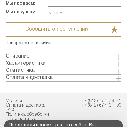
Мы продаем:
Мы покупаем:
Звоните
Сообщить о поступлении
Товара нет в наличии
Описание
Характеристики
Металл: Золото
Статистика
Страна: Венгрия
Оплата и доставка
Годы выпуска: 1909
Формы оплаты:
Качество: Анциркулейтед
Банковский перевод (+1% к стоимости
Номинал: 10
товара)
Монеты
+7 (812) 777–79–21
Проба: 900
Наличными в офисе
Оплата и доставка
+7 (812) 677–31–09
Вес общий гр.: 3.39
FAQ
Вес чистый гр.: 3.05
Политика обработки
Способы доставки:
персональных
Диаметр: 19
Почтовая служба
данных
Продолжая просмотр этого сайта, Вы
Толщина: 0.9