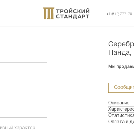
+7 (812) 777–79
Серебр
Панда, 
Мы продаем
Сообщит
Описание
Характери
Металл: С
Статистик
Страна: Ки
Оплата и д
Годы выпус
ивный характер
Формы опл
Качество: 