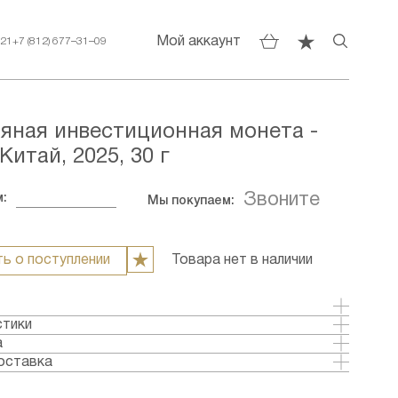
Мой аккаунт
–21
+7 (812) 677–31–09
яная инвестиционная монета -
Китай, 2025, 30 г
Звоните
:
Мы покупаем:
ь о поступлении
Товара нет в наличии
стики
еребро
а
тай
оставка
ка: 2025
аты:
Бриллиант-анциркулейтед