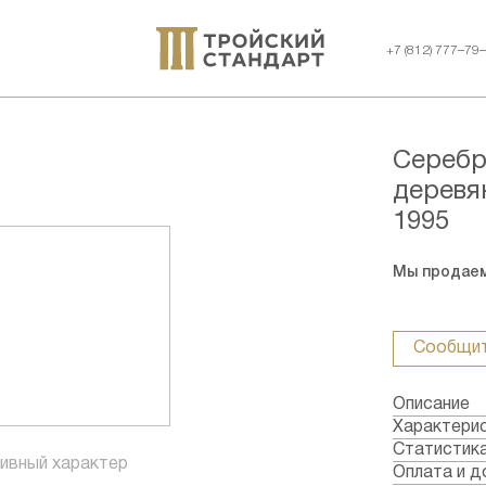
+7 (812) 777–79
Серебр
деревя
1995
Мы продаем
Сообщит
Описание
В ансамбле
Характери
острове К
Металл: С
Статистик
ивный характер
безвестных
Страна: Ро
Оплата и д