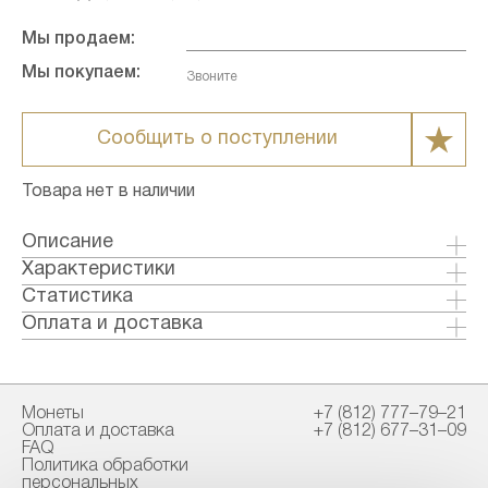
Мы продаем:
Мы покупаем:
Звоните
Сообщить о поступлении
Товара нет в наличии
Описание
Характеристики
Металл: Серебро
Статистика
Страна: Канада
Статистические данные по данному товару
Оплата и доставка
Годы выпуска: 2013
отсутствуют
Формы оплаты:
Качество: Бриллиант-анциркулейтед
Банковский перевод (+1% к стоимости
Номинал: 8
товара)
Монеты
+7 (812) 777–79–21
Проба: 9999
Наличными в офисе
Оплата и доставка
+7 (812) 677–31–09
Вес общий гр.: 46.66
FAQ
Вес чистый гр.: 46.66
Политика обработки
Способы доставки:
персональных