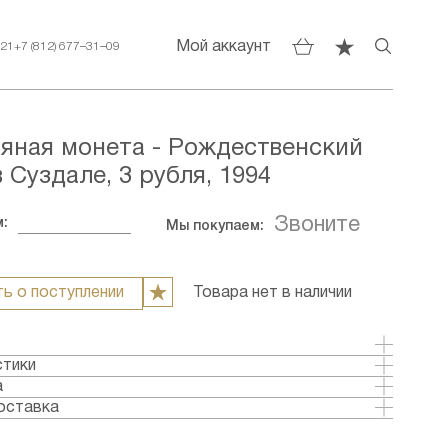
Мой аккаунт
–21
+7 (812) 677–31–09
яная монета - Рождественский
 Суздале, 3 рубля, 1994
Звоните
:
Мы покупаем:
ь о поступлении
Товара нет в наличии
е-Рождественский собор построен в 1222 - 1225
стики
здале в честь Богоматери.
еребро
а
ссия
оставка
ка: 1994
аты:
 Пруф