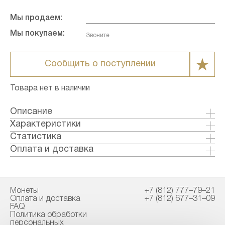
Мы продаем:
Мы покупаем:
Звоните
Сообщить о поступлении
Товара нет в наличии
Описание
Созвездие Водолея содержит 160 звезд,
Характеристики
видимых невооружённым глазом. Находится в
Металл: Серебро
Статистика
Северном полушарии.
Страна: Россия
Оплата и доставка
Годы выпуска: 2003
Формы оплаты:
Качество: Пруф
Банковский перевод (+1% к стоимости
Тираж: 20000
товара)
Монеты
+7 (812) 777–79–21
Номинал: 2
Наличными в офисе
Оплата и доставка
+7 (812) 677–31–09
Проба: 925
FAQ
Вес общий гр.: 17
Политика обработки
Способы доставки:
персональных