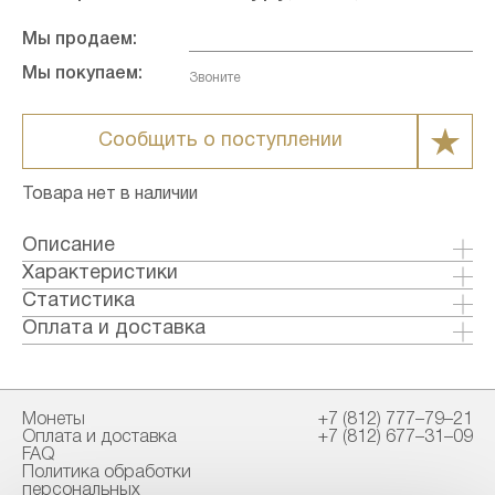
Мы продаем:
Мы покупаем:
Звоните
Сообщить о поступлении
Товара нет в наличии
Описание
Характеристики
Металл: Золото
Статистика
Страна: Австралия
Оплата и доставка
Годы выпуска: 2000
Формы оплаты:
Качество: Бриллиант-анциркулейтед
Банковский перевод (+1% к стоимости
Номинал: 5
товара)
Монеты
+7 (812) 777–79–21
Проба: 9999
Наличными в офисе
Оплата и доставка
+7 (812) 677–31–09
Вес общий гр.: 1.55
FAQ
Вес чистый гр.: 1.55
Политика обработки
Способы доставки:
персональных