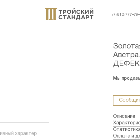
+7 (812) 777–79
Золота
Австра
ДЕФЕК
Мы продаем
Сообщит
Описание
Характери
Металл: З
Статистик
ивный характер
Страна: Ав
Оплата и д