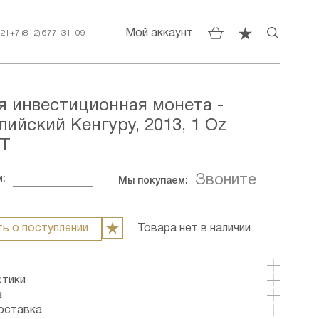
Мой аккаунт
–21
+7 (812) 677–31–09
я инвестиционная монета -
лийский Кенгуру, 2013, 1 Oz
Т
Звоните
:
Мы покупаем:
ь о поступлении
Товара нет в наличии
стики
олото
а
стралия
оставка