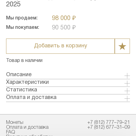
2025
98 000 ₽
Мы продаем:
90 500 ₽
Мы покупаем:
Добавить в корзину
Товар в наличии
Описание
Аверс
Характеристики
в центре — рельефное изображение
Металл: Золото
Статистика
Государственного герба Российской
Страна: Россия
Оплата и доставка
Федерации, над ним вдоль канта — надпись
Годы выпуска: 2018-2023
Формы оплаты:
полукругом: ''РОССИЙСКАЯ ФЕДЕРАЦИЯ'',
Качество: Анциркулейтед
Банковский перевод (+1% к стоимости
обрамленная с обеих сторон сдвоенными
Тираж: 300000
товара)
ромбами, внизу под гербом: слева —
Монеты
+7 (812) 777–79–21
Номинал: 50
Наличными в офисе
Оплата и доставка
+7 (812) 677–31–09
обозначения драгоценного металла и пробы,
Проба: 999
FAQ
справа — содержание химически чистого