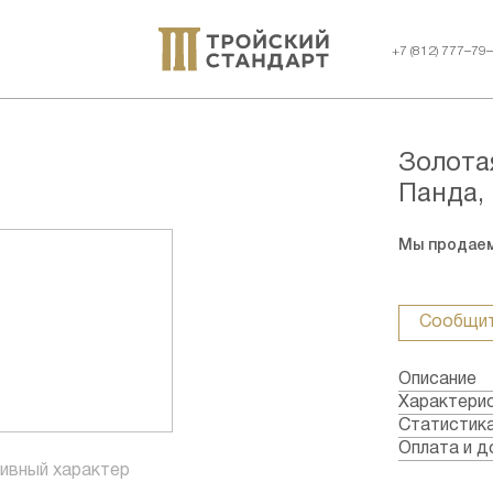
+7 (812) 777–79
Золота
Панда, 
Мы продаем
Сообщит
Описание
Характери
Металл: З
Статистик
Страна: Ки
Оплата и д
Годы выпус
ивный характер
Формы опл
Качество: 