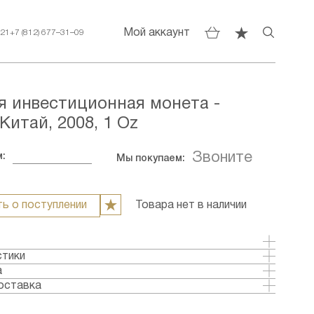
Мой аккаунт
–21
+7 (812) 677–31–09
я инвестиционная монета -
Китай, 2008, 1 Oz
Звоните
:
Мы покупаем:
ь о поступлении
Товара нет в наличии
стики
олото
а
тай
оставка
ка: 2008
аты:
Анциркулейтед