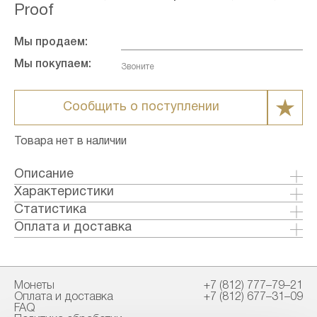
Proof
Мы продаем:
Мы покупаем:
Звоните
Сообщить о поступлении
Товара нет в наличии
Описание
Характеристики
Металл: Золото
Статистика
Страна: Великобритания
Оплата и доставка
Годы выпуска: 1985
Формы оплаты:
Качество: Пруф
Банковский перевод (+1% к стоимости
Номинал: б/н
товара)
Монеты
+7 (812) 777–79–21
Проба: 917
Наличными в офисе
Оплата и доставка
+7 (812) 677–31–09
Вес общий гр.: 15.98
FAQ