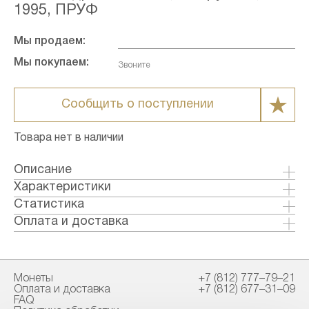
1995, ПРУФ
Мы продаем:
Мы покупаем:
Звоните
Сообщить о поступлении
Товара нет в наличии
Описание
Александр Ярославич Невский (1220-1263) -
Характеристики
новгородский князь, великий русский
Металл: Золото
Статистика
полководец, выдающийся государственный и
Страна: Россия
Оплата и доставка
политический деятель, дипломат XIII века.
Годы выпуска: 1995
Формы оплаты:
Родился в г. Переславль - Залесский.
Качество: Пруф
Банковский перевод (+1% к стоимости
Многосторонняя деятельность А. Невского
Тираж: 5000
товара)
связана с одним из тяжелейших периодов
Монеты
+7 (812) 777–79–21
Номинал: 100
Наличными в офисе
Оплата и доставка
+7 (812) 677–31–09
русской истории. Северо-восточные и южные
Проба: 900
FAQ
земли страны находились под татаро-