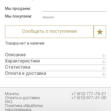
Мы продаем:
Мы покупаем:
Звоните
Сообщить о поступлении
Товара нет в наличии
Описание
Характеристики
Металл: Золото
Статистика
Страна: Великобритания
Оплата и доставка
Годы выпуска: 1953-1968
Формы оплаты:
Качество: Анциркулейтед
Банковский перевод (+1% к стоимости
Номинал: 1
товара)
Монеты
+7 (812) 777–79–21
Проба: 917
Наличными в офисе
Оплата и доставка
+7 (812) 677–31–09
Вес общий гр.: 7.98
FAQ
Вес чистый гр.: 7.33
Политика обработки
Способы доставки:
персональных