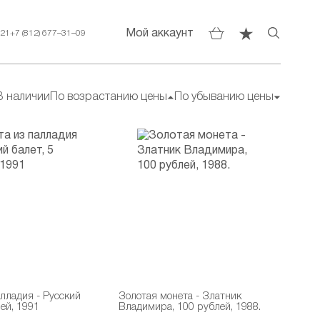
Мой аккаунт
–21
+7 (812) 677–31–09
В наличии
По возрастанию цены
По убыванию цены
лладия - Русский
Золотая монета - Златник
лей, 1991
Владимира, 100 рублей, 1988.