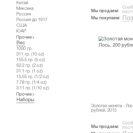
Китай
Сооб
Мексика
Мы продаем:
пост
Россия
Поз
Мы покупаем:
Россия до 1917
США
ЮАР
Прочие
Вес
1000 гр.
311 гр. (10 oz)
155.5 гр. (5 oz)
62.2 гр. (2 oz)
31.1 гр. (1 oz)
15.55 гр. (1/2 oz)
7.78 гр. (1/4 oz)
3.11 гр. (1/10 oz)
Прочие
Наборы
Золотая монета - Лос
рублей, 2015
Сооб
Мы продаем:
пост