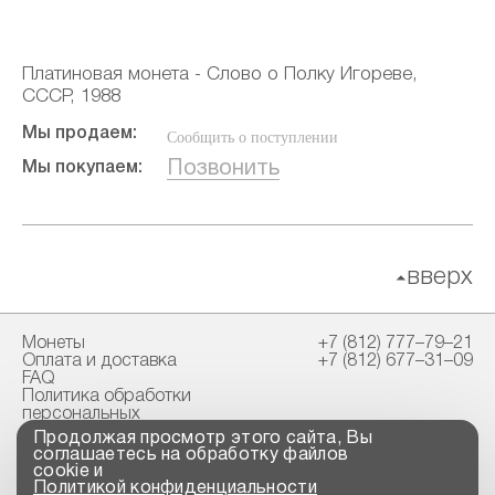
Платиновая монета - Слово о Полку Игореве,
СССР, 1988
Мы продаем:
Сообщить о поступлении
Позвонить
Мы покупаем:
вверх
Монеты
+7 (812) 777–79–21
Оплата и доставка
+7 (812) 677–31–09
FAQ
Политика обработки
персональных
данных
Продолжая просмотр этого сайта, Вы
Свидетельство
соглашаетесь на обработку файлов
пробирной палаты
cookie и
Политикой конфиденциальности