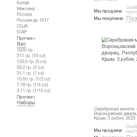
Китай
Сооб
Мексика
Мы продаем:
пост
Россия
Поз
Мы покупаем:
Россия до 1917
США
ЮАР
Прочие
Вес
1000 гр.
311 гр. (10 oz)
155.5 гр. (5 oz)
62.2 гр. (2 oz)
31.1 гр. (1 oz)
15.55 гр. (1/2 oz)
7.78 гр. (1/4 oz)
3.11 гр. (1/10 oz)
Прочие
Наборы
Серебряная монета -
Воронцовский дворец
Крым, 3 рубля, 2023
Сооб
Мы продаем:
пост