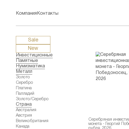
Компания
Контакты
Sale
New
Инвестиционные
Памятные
Нумизматика
Металл
Золото
Серебро
Платина
Палладий
Золото/Серебро
Страна
Австралия
Австрия
Серебряная инвести
Великобритания
монета - Георгий Поб
Канада
рубля, 2026