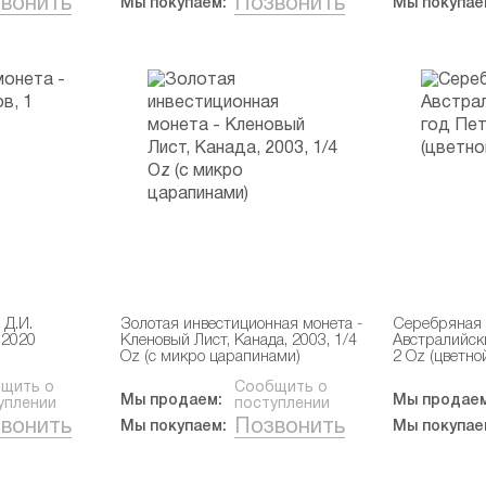
вонить
Позвонить
Мы покупаем:
Мы покупае
 Д.И.
Золотая инвестиционная монета -
Серебряная 
 2020
Кленовый Лист, Канада, 2003, 1/4
Австралийски
Oz (с микро царапинами)
2 Oz (цветно
щить о
Сообщить о
Мы продаем:
Мы продаем
уплении
поступлении
вонить
Позвонить
Мы покупаем:
Мы покупае