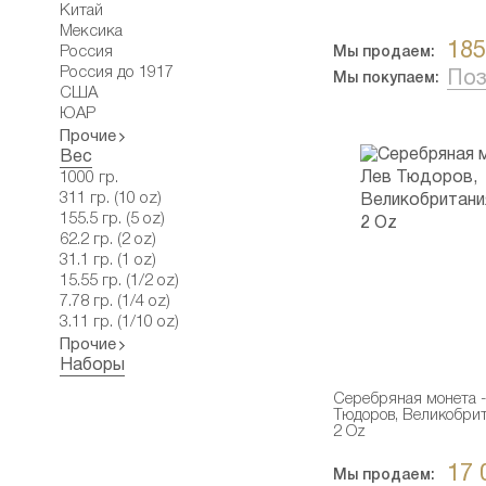
Китай
Мексика
185
Россия
Мы продаем:
Россия до 1917
Поз
Мы покупаем:
США
ЮАР
Прочие
Вес
1000 гр.
311 гр. (10 oz)
155.5 гр. (5 oz)
62.2 гр. (2 oz)
31.1 гр. (1 oz)
15.55 гр. (1/2 oz)
7.78 гр. (1/4 oz)
3.11 гр. (1/10 oz)
Прочие
Наборы
Серебряная монета -
Тюдоров, Великобрит
2 Oz
17 
Мы продаем: