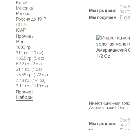
Китай
Сооб
Мексика
Мы продаем:
пост
Россия
Поз
Мы покупаем:
Россия до 1917
США
ЮАР
Прочие
Вес
1000 гр.
311 гр. (10 oz)
155.5 гр. (5 oz)
62.2 гр. (2 oz)
31.1 гр. (1 oz)
15.55 гр. (1/2 oz)
7.78 гр. (1/4 oz)
3.11 гр. (1/10 oz)
Прочие
Наборы
Инвестиционная золо
Американский Орел, 
Сооб
Мы продаем:
пост