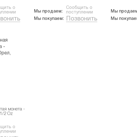
щить о
Сообщить о
Мы продаем:
Мы продаем
уплении
поступлении
вонить
Позвонить
Мы покупаем:
Мы покупае
тая монета -
1/2 Oz
щить о
уплении